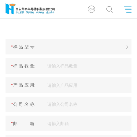
*
样
品
型
号:
*
样
品
数
量:
*
产
品
应
用:
*
公
司
名
称:
*
邮
箱:
*