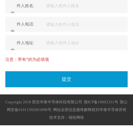
件
人
姓
名:
收
*
件
人
电
话:
收
*
件
人
地
址:
收
注意：带有*的为必填项
提交
Copyright 2018 西安华泰半导体科技有限公司
陕ICP备19002331号
陕公
网安备61011302001898号
网站全部信息最终解释权归华泰半导体所有
技术支持：
镭拓网络