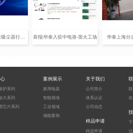
HTL6037+MCU 在吸尘器行业的应用
喜报|华泰入驻中电港-萤火工场
华泰上海分公
中心
案例展示
关于我们
保护系列
家用电器
公司简介
联
放大系列
智能领域
体系认证
在
理芯片系列
工业领域
公司动态
储能案例
样品申请
下
样品申请
法